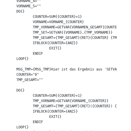
VORNAME_4=""

VORNAME_5=""

DO{}

	COUNTER=SUM{{COUNTER}+1}

	VORNAME=VORNAME_{COUNTER}

	TMP_VORNAME=GETVAR{VORNAMEN_GESAMT{COUNTER}}

	TMP_SET=SETVAR{{VORNAME},{TMP_VORNAME}}

	TMP_GESAMT={TMP_GESAMT}{RET}{COUNTER} {TMP_VORNAME}

	IFBLOCK{COUNTER={ANZ}}

		EXIT{}

	ENDIF

LOOP{}

MSG_TMP={MSG_TMP}Hier ist das Ergebnis aus 'SETVAR'{TMP_
COUNTER="0"

TMP_GESAMT=""

DO{}

	COUNTER=SUM{{COUNTER}+1}

	TMP_VORNAME=GETVAR{VORNAME_{COUNTER}}

	TMP_GESAMT={TMP_GESAMT}{RET}({COUNTER}) {TMP_VORNAME}

	IFBLOCK{COUNTER={ANZ}}

		EXIT{}

	ENDIF

LOOP{}
