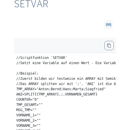
SETVAR
//Scriptfunktion 'SETVAR'

//Setzt eine Variable auf einen Wert - Die Variable als 
//Beispiel:

//Zuerst bilden wir testweise ein ARRAY mit Semikolon ge
//Das ARRAY splitten wir mit ';'. 'ANZ' ist die Anzahl d
TMP_ARRAY="Anton;Bernd;Hans;Marta;Siegfried"

ANZ=SPLIT{{TMP_ARRAY},;,VORNAMEN_GESAMT}

COUNTER="0"

TMP_GESAMT=""

MSG_TMP=""

VORNAME_1=""

VORNAME_2=""

VORNAME_3=""
