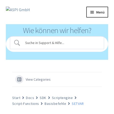
Zur
Zum
Menü
Navigation
Inhalt
springen
springen
Produkte
Wie können wir helfen?
Partnerprogramm
Support
Klinikportal
Mediathek
View Categories
Login
Start
Docs
SDK
Scriptengine
Script-Functions
Basisbefehle
SETVAR