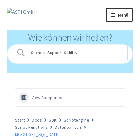
Zur
Zum
Menü
Navigation
Inhalt
springen
springen
Produkte
Wie können wir helfen?
Partnerprogramm
Support
Klinikportal
Mediathek
View Categories
Login
Start
Docs
SDK
Scriptengine
Script-Functions
Datenbanken
MCEXT.GET_SQL_DATE