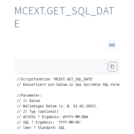
MCEXT.GET_SQL_DAT
E
//Scriptfunktion 'MCEXT.GET_SQL_DATE'

// Konvertiert ein Datum in das korrekte SQL-Format für 
//Parameter:

// 1) Datum

// Beliebiges Datum (z. B. 01.02.2025).

// 2) Typ (optional)

// ACCESS ? Ergebnis: #YYYY-MM-DD#

// SQL ? Ergebnis: 'YYYY-MM-DD'

// leer ? Standard: SQL
