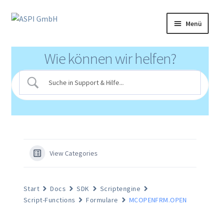
Zur
Zum
Menü
Navigation
Inhalt
springen
springen
Produkte
Wie können wir helfen?
Partnerprogramm
Support
Klinikportal
Mediathek
View Categories
Login
Start
Docs
SDK
Scriptengine
Script-Functions
Formulare
MCOPENFRM.OPEN