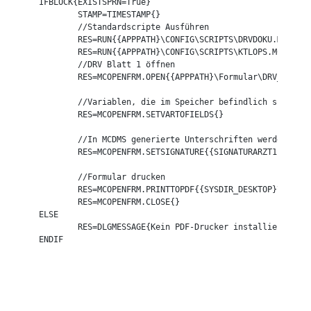
IFBLOCK{EXISTSPRN=True}

	STAMP=TIMESTAMP{}

	//Standardscripte Ausführen

	RES=RUN{{APPPATH}\CONFIG\SCRIPTS\DRVDOKU.MCFSCR,*,*,False}

	RES=RUN{{APPPATH}\CONFIG\SCRIPTS\KTLOPS.MCFSCR,*,*,False}

	//DRV Blatt 1 öffnen

	RES=MCOPENFRM.OPEN{{APPPATH}\Formular\DRV_G0810_Aerztlicher_Entlassungsbericht_2021\Blatt1.apf,DRV-Bericht}

	//Variablen, die im Speicher befindlich sind, werden automatisch in Formularfelder eingetragen.

	RES=MCOPENFRM.SETVARTOFIELDS{}

	//In MCDMS generierte Unterschriften werden anhand der DRVDOKU.MCFSCR erstellt und mit den Unterschriftenfeldern im Formular verbunden.

	RES=MCOPENFRM.SETSIGNATURE{{SIGNATURARZT1ID},{SIGNATURARZT2ID},{SIGNATURARZT3ID},{SIGNATURARZT4ID},False,False}

	//Formular drucken

	RES=MCOPENFRM.PRINTTOPDF{{SYSDIR_DESKTOP}\TEST{STAMP}.PDF,0,1,60}

	RES=MCOPENFRM.CLOSE{}

ELSE

	RES=DLGMESSAGE{Kein PDF-Drucker installiert!}

ENDIF
