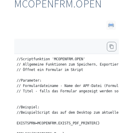
MCOPENFRM.OPEN
//Scriptfunktion 'MCOPENFRM.OPEN'

// Allgemeine Funktionen zum Speichern, Exportieren und 
// Öffnet ein Formular im Skript

//Parameter:

// Formulardateiname - Name der APF-Datei (Formular), di
// Titel - falls das Formular angezeigt werden soll

//Beispiel:

//BeispielScript das auf dem Desktop zum aktuellen Patie
EXISTSPRN=MCOPENFRM.EXISTS_PDF_PRINTER{}
