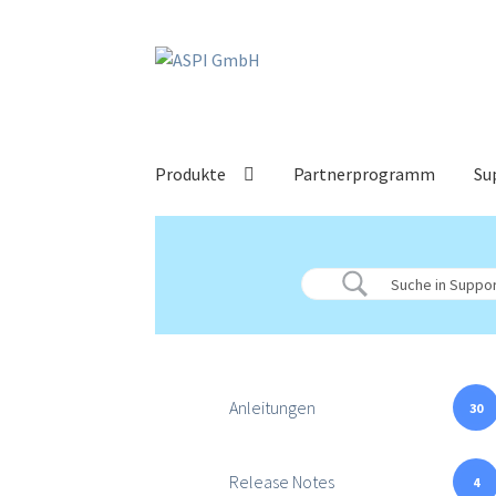
Zur
Zum
Navigation
Inhalt
springen
springen
Produkte
Partnerprogramm
Su
Anleitungen
30
Release Notes
4