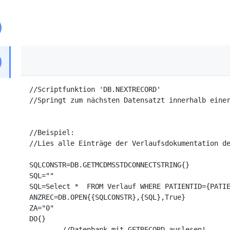
//Scriptfunktion 'DB.NEXTRECORD'

//Springt zum nächsten Datensatzt innerhalb einer
//Beispiel:

//Lies alle Einträge der Verlaufsdokumentation de
SQLCONSTR=DB.GETMCDMSSTDCONNECTSTRING{}

SQL=""

SQL=Select *  FROM Verlauf WHERE PATIENTID={PATIE
ANZREC=DB.OPEN{{SQLCONSTR},{SQL},True}

ZA="0"

DO{}

	//Datenbank mit GETRECORD auslesen!
