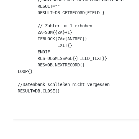
	RESULT=""

	RESULT=DB.GETRECORD{FIELD_}

	// Zähler um 1 erhöhen

	ZA=SUM{{ZA}+1}

	IFBLOCK{ZA>{ANZREC}}

		EXIT{}

	ENDIF

	RES=DLGMESSAGE{{FIELD_TEXT}}

	RES=DB.NEXTRECORD{}

LOOP{}

//Datenbank schließen nicht vergessen

RESULT=DB.CLOSE{}
