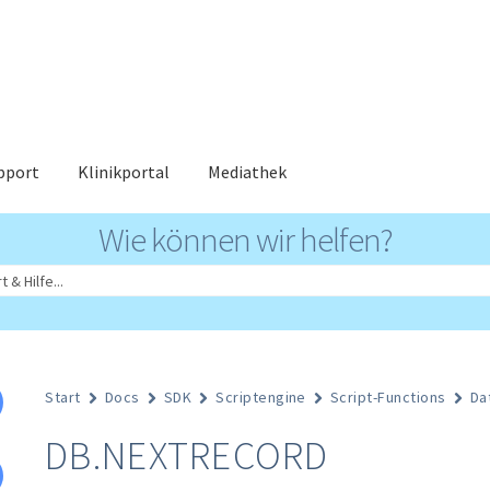
pport
Klinikportal
Mediathek
Wie können wir helfen?
Start
Docs
SDK
Scriptengine
Script-Functions
Da
DB.NEXTRECORD