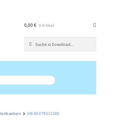
0,00
€
0 Artikel
Suchen
Suchen
nach:
tenbanken
DB.NEXTRECORD