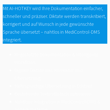
Mit AI-HOTKEY wird Ihre Dokumentation einfacher,
schneller und präziser. Diktate werden transkribiert,
korrigiert und auf Wunsch in jede gewünschte
Sprache übersetzt – nahtlos in MediControl-DMS
integriert.
KI-gestützte Dokumentation & intelligente
Workflows
Digitale Diktate inkl. Korrektur und
Übersetzung
Mehrsprachige Übersetzung in Echtzeit
Bestehende Texte stilistisch optimieren
Nahtlose Integration in MediControl-DMS &
andere Systeme