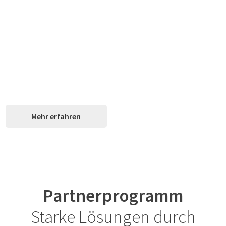
Erstellung komplexer Scores, Formulare,
Listen & Statistiken
Integration individueller Views und Workflows
Zukunftssichere Erweiterbarkeit ohne
Systemwechsel
Mehr erfahren
Partnerprogramm
Starke Lösungen durch