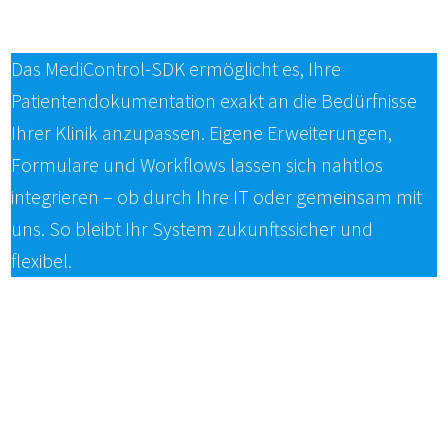
Das MediControl-SDK ermöglicht es, Ihre
Patientendokumentation exakt an die Bedürfnisse
Ihrer Klinik anzupassen. Eigene Erweiterungen,
Formulare und Workflows lassen sich nahtlos
integrieren – ob durch Ihre IT oder gemeinsam mit
uns. So bleibt Ihr System zukunftssicher und
flexibel.
Maximale Flexibilität durch integrierte
Erweiterungstools
Individuelle Anpassung durch Ihre IT oder
durch uns