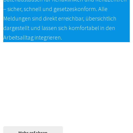
– sicher, schnell und gesetzeskonform. Alle
Meldungen sind direkt erreichbar, übersichtlich
dargestellt und lassen sich komfortabel in den
Arbeitsalltag integrieren.
Aufnahme- und Entlassmeldungen
Rechnungen, Verlängerungen,
Unterbrechungen, Abbrüche
Automatisierte Prozesse & weniger manueller
Aufwand
Optimierte Kommunikation mit Kostenträgern
Mehr erfahren