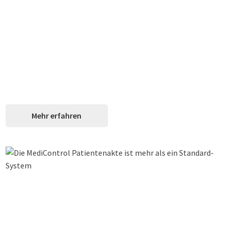
Informationsplattform
Speziell für Reha-Kliniken optimiert
KIS- HL7- & GDT-Anbindung
Nahtlose Integration in bestehende Systeme
Mehr erfahren