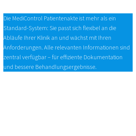
Die MediControl Patientenakte ist mehr als ein
Standard-System: Sie passt sich flexibel an die
Abläufe Ihrer Klinik an und wächst mit Ihren
Anforderungen. Alle relevanten Informationen sind
zentral verfügbar – für effiziente Dokumentation
und bessere Behandlungsergebnisse.
Standardberichte für DRV & KV
Erweiterbar mit Befunden, Scores &
Formularen
Schnellere Dokumentation durch KI-
gestützte Module
Effiziente Teamarbeit durch zentrale