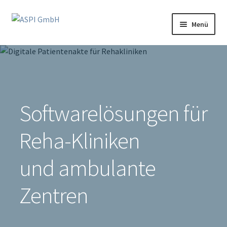
Zur
Zum
Menü
Navigation
Inhalt
springen
springen
Unterm
Produkte
öffnen
Partnerprogramm
Support
Softwarelösungen für
Klinikportal
Reha-Kliniken
Mediathek
und ambulante
Login
Zentren