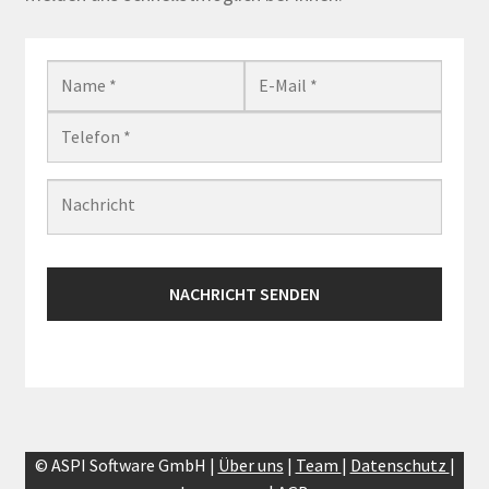
© ASPI Software GmbH |
Über uns
|
Team
|
Datenschutz
|