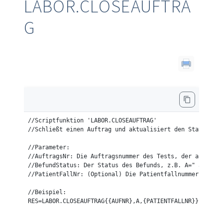
LABOR.CLOSEAUFTRA
G
//Scriptfunktion 'LABOR.CLOSEAUFTRAG'

//Schließt einen Auftrag und aktualisiert den Status des
//Parameter:

//AuftragsNr: Die Auftragsnummer des Tests, der abgeschl
//BefundStatus: Der Status des Befunds, z.B. A=" abgesch
//PatientFallNr: (Optional) Die Patientfallnummer, die m
//Beispiel:

RES=LABOR.CLOSEAUFTRAG{{AUFNR},A,{PATIENTFALLNR}}
