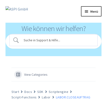
Zur
Zum
Menü
Navigation
Inhalt
springen
springen
Produkte
Wie können wir helfen?
Partnerprogramm
Support
Klinikportal
Mediathek
View Categories
Login
Start
Docs
SDK
Scriptengine
Script-Functions
Labor
LABOR.CLOSEAUFTRAG