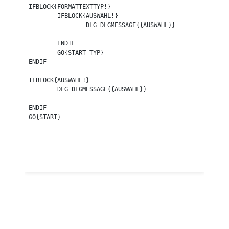
IFBLOCK{FORMATTEXTTYP!}

	IFBLOCK{AUSWAHL!}

		DLG=DLGMESSAGE{{AUSWAHL}}

	ENDIF

	GO{START_TYP}

ENDIF

IFBLOCK{AUSWAHL!}

	DLG=DLGMESSAGE{{AUSWAHL}}

ENDIF

GO{START}
