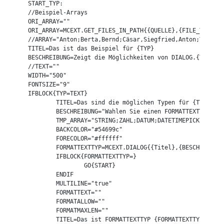
START_TYP:

//Beispiel-Arrays

ORI_ARRAY=""

ORI_ARRAY=MCEXT.GET_FILES_IN_PATH{{QUELLE},{FILE_TYP},tru
//ARRAY="Anton;Berta,Bernd;Cäsar,Siegfried,Anton;Vorname
TITEL=Das ist das Beispiel für {TYP}

BESCHREIBUNG=Zeigt die Möglichkeiten von DIALOG.{TYP}

//TEXT=""

WIDTH="500"

FONTSIZE="9"

IFBLOCK{TYP=TEXT}

	TITEL=Das sind die möglichen Typen für {TYP}

	BESCHREIBUNG="Wahlen Sie einen FORMATTEXTTYP"

	TMP_ARRAY="STRING;ZAHL;DATUM;DATETIMEPICKER"

	BACKCOLOR="#54699c"

	FORECOLOR="#ffffff"

	FORMATTEXTTYP=MCEXT.DIALOG{{Titel},{BESCHREIBUNG},{TMP_ARRAY},combo,{SORTED},{LISTHEIGHT},{FONTSIZE},370,200,{FORMATTEXT},{FORMATTEXTTYP},{FORMATALLOW},{FORMATMAXLEN},{LISTCOUNTSELECTEDMIN},{LISTCOUNTSELECTEDMAX},false,{BACKCOLOR},{FORECOLOR},{RTFTEXT}}

	IFBLOCK{FORMATTEXTTYP=}

		GO{START}

	ENDIF

	MULTILINE="true"

	FORMATTEXT=""

	FORMATALLOW=""

	FORMATMAXLEN=""

	TITEL=Das ist FORMATTEXTTYP {FORMATTEXTTYP}
