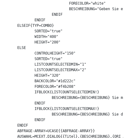
			FORECOLOR="white"

			BESCHREIBUNG="Geben Sie eine gültige Zahl ein!"

		ENDIF

	ENDIF

ELSEIF{TYP=COMBO}

	SORTED="true"

	WIDTH="400"

	HEIGHT="200"

ELSE

	CONTROLHEIGHT="150"

	SORTED="true"

	LISTCOUNTSELECTEDMIN="1"

	LISTCOUNTSELECTEDMAX="2"

	HEIGHT="320"

	BACKCOLOR="#1d222c"

	FORECOLOR="#f4b208"

	IFBLOCK{LISTCOUNTSELECTEDMIN!}

		BESCHREIBUNG={BESCHREIBUNG} Sie müssen mindestens {LISTCOUNTSELECTEDMIN} Einträge auswählen!

	ENDIF

	IFBLOCK{LISTCOUNTSELECTEDMAX!}

		BESCHREIBUNG={BESCHREIBUNG} Sie dürfen höchstens {LISTCOUNTSELECTEDMAX} Einträge auswählen!

	ENDIF

ENDIF

ABFRAGE-ARRAY=UCASE{{ABFRAGE-ARRAY}}

AUSWAHL=MCEXT.DIALOG{{Titel},{BESCHREIBUNG},{ORI_ARRAY},