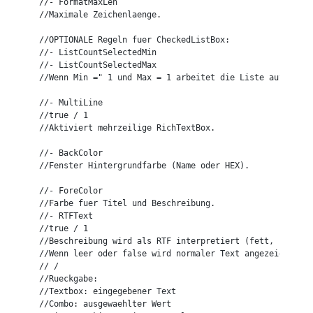
//- FormatMaxLen

//Maximale Zeichenlaenge.

//OPTIONALE Regeln fuer CheckedListBox:

//- ListCountSelectedMin

//- ListCountSelectedMax

//Wenn Min =" 1 und Max = 1 arbeitet die Liste automatis
//- MultiLine

//true / 1

//Aktiviert mehrzeilige RichTextBox.

//- BackColor

//Fenster Hintergrundfarbe (Name oder HEX).

//- ForeColor

//Farbe fuer Titel und Beschreibung.

//- RTFText

//true / 1

//Beschreibung wird als RTF interpretiert (fett, unterst
//Wenn leer oder false wird normaler Text angezeigt.

// /

//Rueckgabe:

//Textbox: eingegebener Text

//Combo: ausgewaehlter Wert
