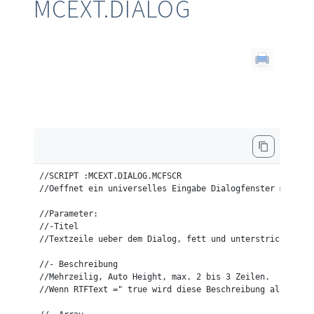
MCEXT.DIALOG
//SCRIPT :MCEXT.DIALOG.MCFSCR

//Oeffnet ein universelles Eingabe Dialogfenster mit Tit
//Parameter:

//-Titel

//Textzeile ueber dem Dialog, fett und unterstrichen.

//- Beschreibung

//Mehrzeilig, Auto Height, max. 2 bis 3 Zeilen.

//Wenn RTFText =" true wird diese Beschreibung als RTF f