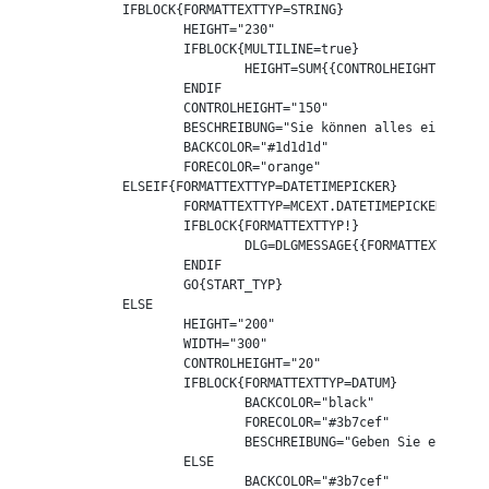
	IFBLOCK{FORMATTEXTTYP=STRING}

		HEIGHT="230"

		IFBLOCK{MULTILINE=true}

			HEIGHT=SUM{{CONTROLHEIGHT}+{HEIGHT}+80}

		ENDIF

		CONTROLHEIGHT="150"

		BESCHREIBUNG="Sie können alles eingeben!"

		BACKCOLOR="#1d1d1d"

		FORECOLOR="orange"

	ELSEIF{FORMATTEXTTYP=DATETIMEPICKER}

		FORMATTEXTTYP=MCEXT.DATETIMEPICKER{Beispieldatum,{DATE},{AUFDATUM},{ENTDATUM},true,true,10,#1D222C,#128FDC}

		IFBLOCK{FORMATTEXTTYP!}

			DLG=DLGMESSAGE{{FORMATTEXTTYP}}

		ENDIF

		GO{START_TYP}

	ELSE

		HEIGHT="200"

		WIDTH="300"

		CONTROLHEIGHT="20"

		IFBLOCK{FORMATTEXTTYP=DATUM}

			BACKCOLOR="black"

			FORECOLOR="#3b7cef"

			BESCHREIBUNG="Geben Sie ein gültiges Datum ein!"

		ELSE

			BACKCOLOR="#3b7cef"
