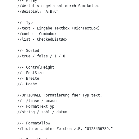
//- Array

//Werteliste getrennt durch Semikolon.

//Beispiel: "A;B;C"

//- Typ

//text - Eingabe Textbox (RichTextBox)

//combo - Combobox

//list - CheckedListBox

//- Sorted

//true / false / 1 / 0

//- ControlHeight

//- FontSize

//- Breite

//- Hoehe

//OPTIONALE Formatierung fuer Typ text:

//- /lcase / ucase

//- FormatTextTyp

//string / zahl / datum

//- FormatAllow

//Liste erlaubter Zeichen z.B. "0123456789."
