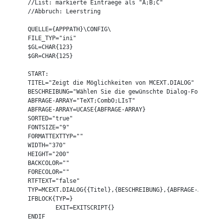
//List: markierte Eintraege als "A;B;C"

//Abbruch: Leerstring

QUELLE={APPPATH}\CONFIG\

FILE_TYP="ini"

$GL=CHAR{123}

$GR=CHAR{125}

START:

TITEL="Zeigt die Möglichkeiten von MCEXT.DIALOG"

BESCHREIBUNG="Wählen Sie die gewünschte Dialog-Form"

ABFRAGE-ARRAY="TeXT;CombO;LIsT"

ABFRAGE-ARRAY=UCASE{ABFRAGE-ARRAY}

SORTED="true"

FONTSIZE="9"

FORMATTEXTTYP=""

WIDTH="370"

HEIGHT="200"

BACKCOLOR=""

FORECOLOR=""

RTFTEXT="false"

TYP=MCEXT.DIALOG{{Titel},{BESCHREIBUNG},{ABFRAGE-ARRAY},
IFBLOCK{TYP=}

	EXIT=EXITSCRIPT{}

ENDIF
