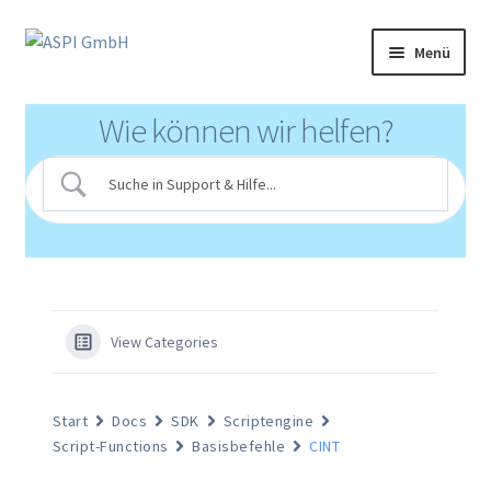
Zur
Zum
Menü
Navigation
Inhalt
springen
springen
Produkte
Wie können wir helfen?
Partnerprogramm
Support
Klinikportal
Mediathek
View Categories
Login
Start
Docs
SDK
Scriptengine
Script-Functions
Basisbefehle
CINT