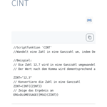
CINT
//Scriptfunktion 'CINT'

//Wandelt eine Zahl in eine Ganzzahl um, indem Dezimalst
//Beispiel:

// Die Zahl 12,7 wird in eine Ganzzahl umgewandelt

// Der Wert nach dem Komma wird dementsprechend ab- oder
ZINT="12,3"

// Konvertiere die Zahl in eine Ganzzahl

ZINT=CINT{{ZINT}}

// Zeige das Ergebnis an

ERG=DLGMESSAGE{{MSG}{ZINT}}
