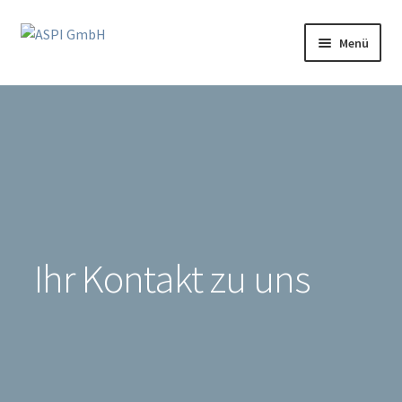
Zur
Zum
Menü
Navigation
Inhalt
springen
springen
Unterm
Produkte
öffnen
Partnerprogramm
Support
Klinikportal
Ihr Kontakt zu uns
Mediathek
Login